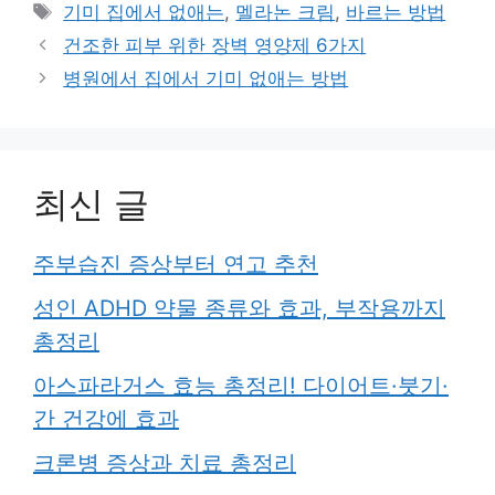
테
태
기미 집에서 없애는
,
멜라논 크림
,
바르는 방법
고
그
건조한 피부 위한 장벽 영양제 6가지
리
병원에서 집에서 기미 없애는 방법
최신 글
주부습진 증상부터 연고 추천
성인 ADHD 약물 종류와 효과, 부작용까지
총정리
아스파라거스 효능 총정리! 다이어트·붓기·
간 건강에 효과
크론병 증상과 치료 총정리