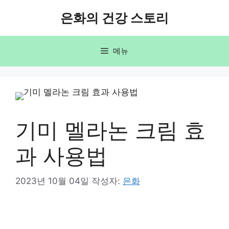
컨
은화의 건강 스토리
텐
츠
로
메뉴
건
너
뛰
기
기미 멜라논 크림 효
과 사용법
2023년 10월 04일
작성자:
은화