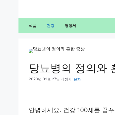
컨
텐
츠
로
식품
건강
영양제
건
너
뛰
기
당뇨병의 정의와 
2023년 09월 27일
작성자:
은화
안녕하세요. 건강 100세를 꿈