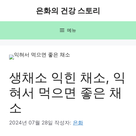
컨
은화의 건강 스토리
텐
츠
로
메뉴
건
너
뛰
기
생채소 익힌 채소, 익
혀서 먹으면 좋은 채
소
2024년 07월 28일
작성자:
은화