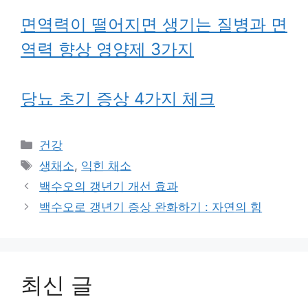
면역력이 떨어지면 생기는 질병과 면
역력 향상 영양제 3가지
당뇨 초기 증상 4가지 체크
카
건강
테
태
생채소
,
익힌 채소
고
그
백수오의 갱년기 개선 효과
리
백수오로 갱년기 증상 완화하기 : 자연의 힘
최신 글