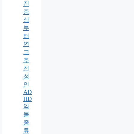
진
증
상
부
터
연
고
추
천
성
인
AD
HD
약
물
종
류