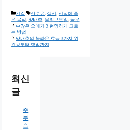
카
태
건강
산수유
,
생선
,
신장에 좋
테
그
은 음식
,
양배추
,
올리브오일
,
율무
고
수많은 오메가 3 현명하게 고르
리
는 방법
양배추의 놀라운 효능 3가지 위
건강부터 항암까지
최신
글
주
부
습