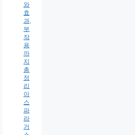
와
효
과,
부
작
용
까
지
총
정
리
아
스
파
라
거
스