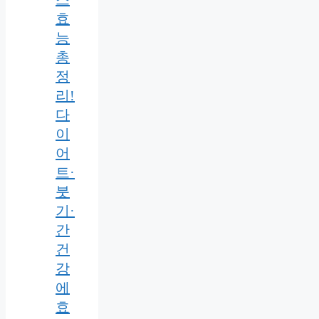
효
능
총
정
리!
다
이
어
트·
붓
기·
간
건
강
에
효