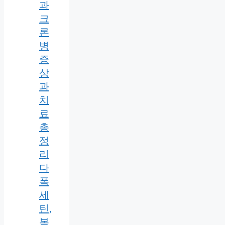
과
크
론
병
증
상
과
치
료
총
정
리
다
폭
세
틴,
복