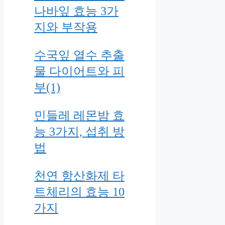
나바잎 효능 3가
지와 부작용
수국잎 열수 추출
물 다이어트와 피
부(1)
민들레 레몬밤 효
능 3가지, 섭취 방
법
천연 항산화제 타
트체리의 효능 10
가지