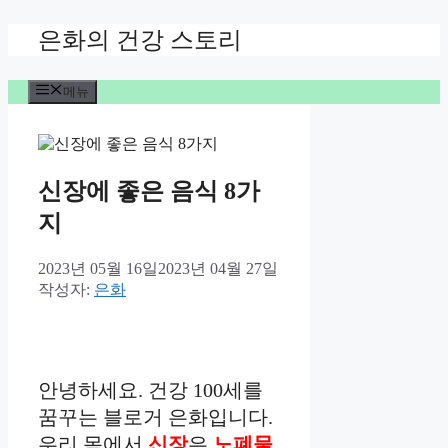
컨
은화의 건강 스토리
텐
츠
메뉴
로
건
너
뛰
기
신장에 좋은 음식 8가
지
2023년 05월 16일
2023년 04월 27일
작성자:
은화
안녕하세요. 건강 100세를
꿈꾸는 블로거 은화입니다.
우리 몸에서
신장
은
노폐물