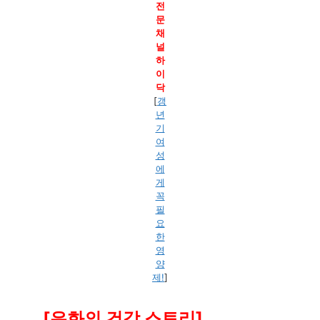
전
문
채
널
하
이
닥
[
갱
년
기
여
성
에
게
꼭
필
요
한
영
양
제!
]
[은화의 건강 스토리]