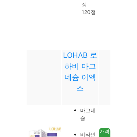
정
120정
LOHAB 로
하비 마그
네슘 이엑
스
마그네
슘
가격
비타민