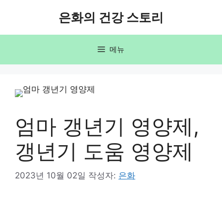
컨
은화의 건강 스토리
텐
츠
로
메뉴
건
너
뛰
기
엄마 갱년기 영양제,
갱년기 도움 영양제
2023년 10월 02일
작성자:
은화