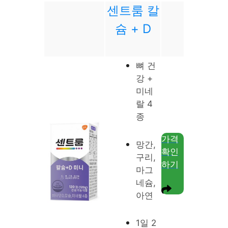
센트룸 칼
슘 + D
뼈 건
강 +
미네
랄 4
종
가격
망간,
확인
구리,
하기
마그
네슘,
아연
1일 2