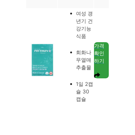
여성 갱
년기 건
강기능
식품
가격
회화나
확인
무열매
하기
추출물
1일 2캡
슐 30
캡슐