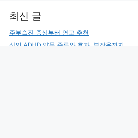
최신 글
주부습진 증상부터 연고 추천
성인 ADHD 약물 종류와 효과, 부작용까지
총정리
아스파라거스 효능 총정리! 다이어트·붓기·
간 건강에 효과
크론병 증상과 치료 총정리
다폭세틴, 복용 전 꼭 알아야 할 주의사항