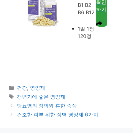
확인
B1 B2
하기
B6 B12
1일 1정
120정
카
건강
,
영양제
테
태
갱년기에 좋은 영양제
고
그
당뇨병의 정의와 흔한 증상
리
건조한 피부 위한 장벽 영양제 6가지