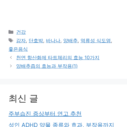
카
건강
테
태
감자
,
단호박
,
바나나
,
양배추
,
역류성 식도염
,
고
그
좋은음식
리
천연 항산화제 타트체리의 효능 10가지
양배추즙의 효능과 부작용(1)
최신 글
주부습진 증상부터 연고 추천
성인 ADHD 약물 종류와 효과, 부작용까지