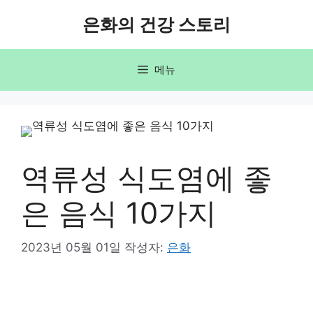
컨
은화의 건강 스토리
텐
츠
로
메뉴
건
너
뛰
기
역류성 식도염에 좋
은 음식 10가지
2023년 05월 01일
작성자:
은화