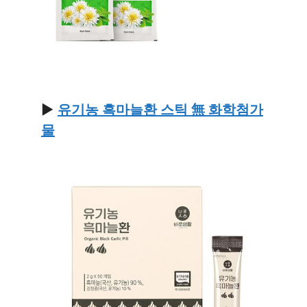
▶
유기농 흑마늘환 스틱 無 화학첨가
물