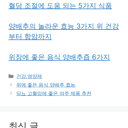
혈당 조절에 도움 되는 5가지 식품
양배추의 놀라운 효능 3가지 위 건강
부터 항암까지
위장에 좋은 음식 양배추즙 6가지
카
건강,영양제
테
위에 좋은 음식 양배추 효능
고
당뇨 고혈압에 좋은 여주 제품 추천
리
최신 글