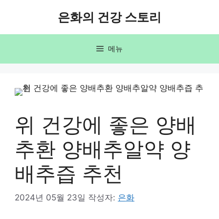
컨
은화의 건강 스토리
텐
츠
로
메뉴
건
너
뛰
기
위 건강에 좋은 양배
추환 양배추알약 양
배추즙 추천
2024년 05월 23일
작성자:
은화