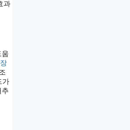
효과
도움
장
조
드가
배추