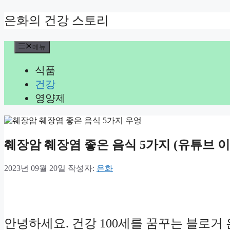
컨
은화의 건강 스토리
텐
츠
메뉴
로
건
식품
너
뛰
건강
기
영양제
췌장암 췌장염 좋은 음식 5가지 (유튜브 이
2023년 09월 20일
작성자:
은화
안녕하세요. 건강 100세를 꿈꾸는 블로거