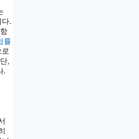
는
다.
 항
험률
으로
단,
.
서
히