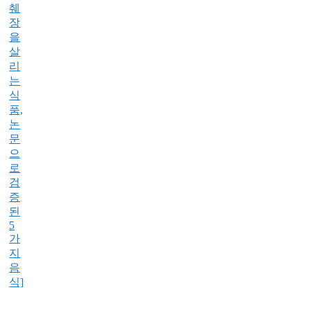
췌
장
을
살
리
는
식
품,
논
문
으
로
검
증
된
5
가
지
음
식]