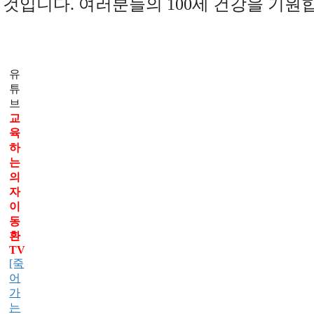
것입니다. 여러분들의 100세 건강을 기원
유
튜
브
교
육
하
는
의
자
이
동
환
TV
[죽
어
가
는