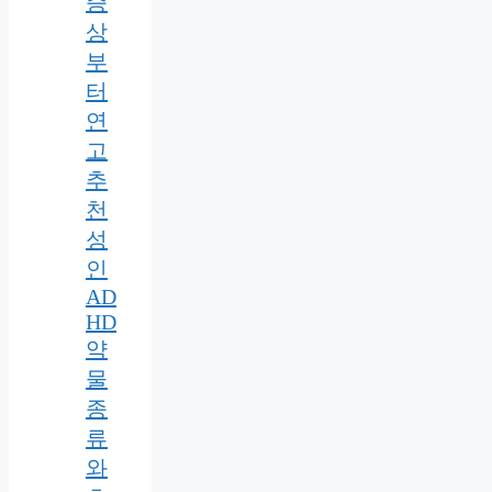
증
상
부
터
연
고
추
천
성
인
AD
HD
약
물
종
류
와