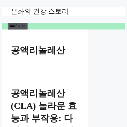
컨
은화의 건강 스토리
텐
츠
메뉴
로
건
너
뛰
공액리놀레산
기
공액리놀레산
(CLA) 놀라운 효
능과 부작용: 다