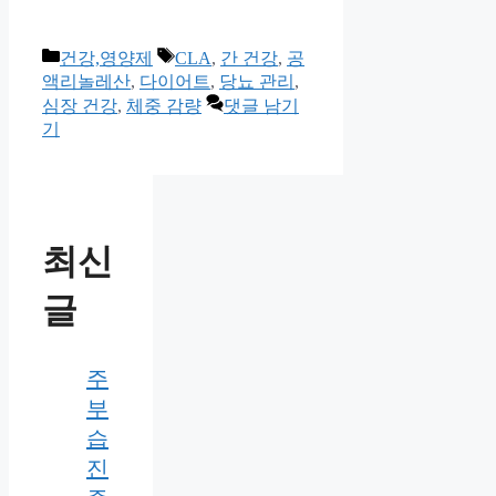
카
태
건강,영양제
CLA
,
간 건강
,
공
테
그
액리놀레산
,
다이어트
,
당뇨 관리
,
고
심장 건강
,
체중 감량
댓글 남기
리
기
최신
글
주
부
습
진