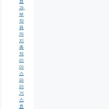
효
과,
부
작
용
까
지
총
정
리
아
스
파
라
거
스
효