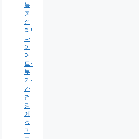
능
총
정
리!
다
이
어
트·
붓
기·
간
건
강
에
효
과