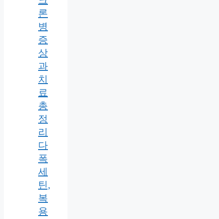
크
론
병
증
상
과
치
료
총
정
리
다
폭
세
틴,
복
용