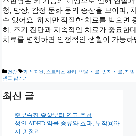
조현병은 뇌 기능의 이상으로 인해 현실과
청, 망상, 감정 둔화 등의 증상을 보이며
수 있어요. 하지만 적절한 치료를 받으면 
히, 조기 진단과 지속적인 치료가 중요한데,
치료를 병행하면 안정적인 생활이 가능하답
카
태
건강
가족 지원
,
스트레스 관리
,
약물 치료
,
인지 치료
,
재발
테
그
댓글 남기기
고
리
최신 글
주부습진 증상부터 연고 추천
성인 ADHD 약물 종류와 효과, 부작용까
지 총정리