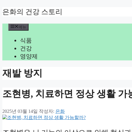
컨
은화의 건강 스토리
텐
츠
메뉴
로
건
식품
너
뛰
건강
기
영양제
재발 방지
조현병, 치료하면 정상 생활 가
2025년 03월 14일
작성자:
은화