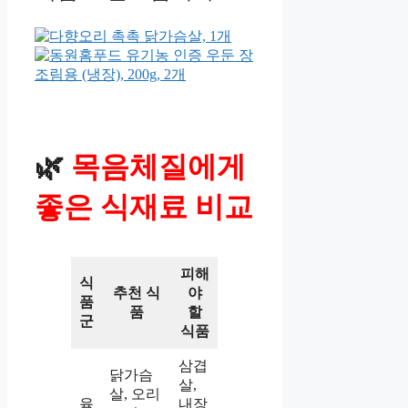
🌿
목음체질에게
좋은 식재료 비교
피해
식
추천 식
야
품
품
할
군
식품
삼겹
닭가슴
살,
살, 오리
육
내장