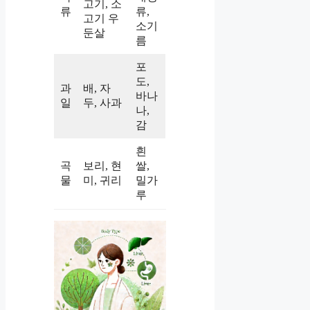
고기, 소
류
류,
고기 우
소기
둔살
름
포
도,
과
배, 자
바나
일
두, 사과
나,
감
흰
곡
보리, 현
쌀,
물
미, 귀리
밀가
루