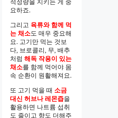
적정량을 지키는 게 중
요하죠.
그리고
육류와 함께 먹
는 채소
도 매우 중요해
요. 고기만 먹는 것보
다, 브로콜리, 무, 배추
처럼
해독 작용이 있는
채소
를 함께 먹어야 몸
속 순환이 원활해져요.
또 고기 먹을 때
소금
대신 허브나 레몬즙
을
활용하면 나트륨 섭취
도 줄이고 향도 더해주