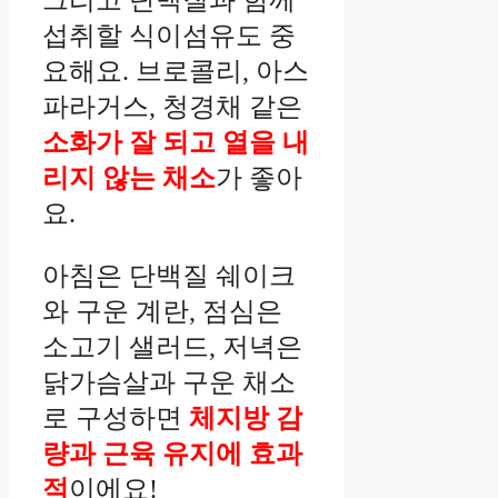
섭취할 식이섬유도 중
요해요. 브로콜리, 아스
파라거스, 청경채 같은
소화가 잘 되고 열을 내
리지 않는 채소
가 좋아
요.
아침은 단백질 쉐이크
와 구운 계란, 점심은
소고기 샐러드, 저녁은
닭가슴살과 구운 채소
로 구성하면
체지방 감
량과 근육 유지에 효과
적
이에요!