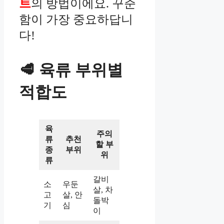
트
의 방법이에요. 꾸준
함이 가장 중요하답니
다!
🥩 육류 부위별
적합도
육
주의
류
추천
할 부
종
부위
위
류
갈비
소
우둔
살, 차
고
살, 안
돌박
기
심
이