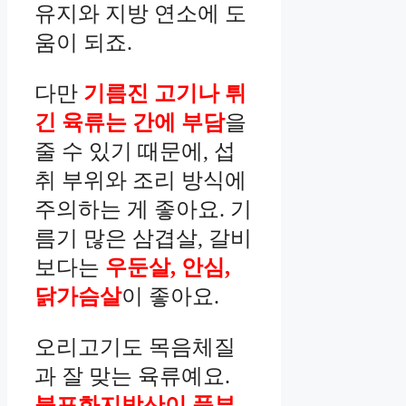
유지와 지방 연소에 도
움이 되죠.
다만
기름진 고기나 튀
긴 육류는 간에 부담
을
줄 수 있기 때문에, 섭
취 부위와 조리 방식에
주의하는 게 좋아요. 기
름기 많은 삼겹살, 갈비
보다는
우둔살, 안심,
닭가슴살
이 좋아요.
오리고기도 목음체질
과 잘 맞는 육류예요.
불포화지방산이 풍부