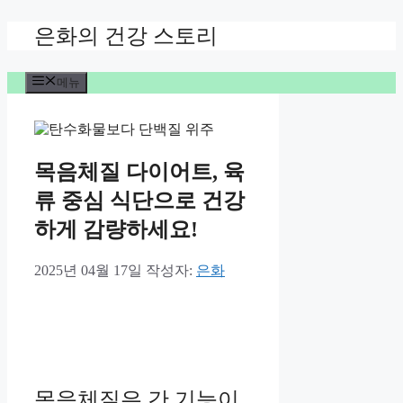
컨
은화의 건강 스토리
텐
츠
메뉴
로
건
너
뛰
기
목음체질 다이어트, 육
류 중심 식단으로 건강
하게 감량하세요!
2025년 04월 17일
작성자:
은화
목음체질은 간 기능이