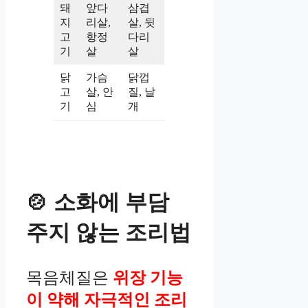
돼
앞다
삼겹
지
리살,
살, 뒷
고
항정
다리
기
살
살
닭
가슴
닭껍
고
살, 안
질, 날
기
심
개
🍲 소화에 부담
주지 않는 조리법
목음체질은
위장 기능
이 약해 자극적인 조리