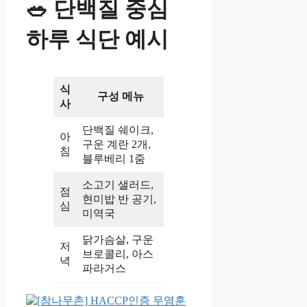
🥗 단백질 중심
하루 식단 예시
식
구성 메뉴
사
단백질 쉐이크,
아
구운 계란 2개,
침
블루베리 1줌
소고기 샐러드,
점
현미밥 반 공기,
심
미역국
닭가슴살, 구운
저
브로콜리, 아스
녁
파라거스