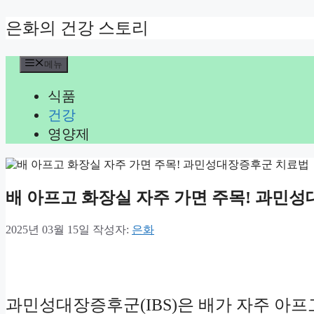
컨
은화의 건강 스토리
텐
츠
메뉴
로
건
식품
너
뛰
건강
기
영양제
배 아프고 화장실 자주 가면 주목! 과민
2025년 03월 15일
작성자:
은화
과민성대장증후군(IBS)은 배가 자주 아