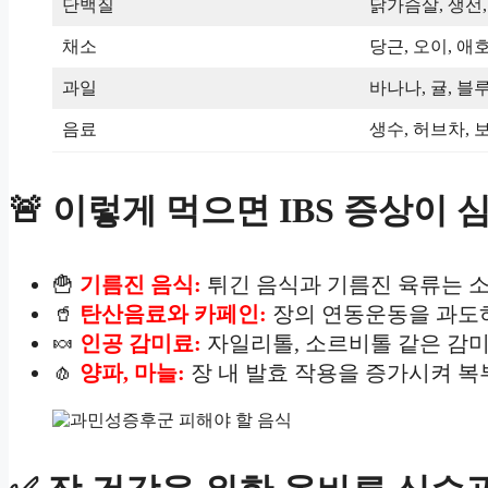
단백질
닭가슴살, 생선,
채소
당근, 오이, 애
과일
바나나, 귤, 블
음료
생수, 허브차, 
🚨 이렇게 먹으면 IBS 증상이 
🍟
기름진 음식:
튀긴 음식과 기름진 육류는 소
🥤
탄산음료와 카페인:
장의 연동운동을 과도하
🍬
인공 감미료:
자일리톨, 소르비톨 같은 감미
🧄
양파, 마늘:
장 내 발효 작용을 증가시켜 복