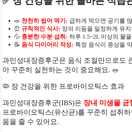
✅ 장 건강을 위한 올바른 식습
🥗
천천히 씹어 먹기:
급하게 먹으면 공기를 많
⏰
규칙적인 식사:
장의 리듬을 일정하게 유지
💦
충분한 수분 섭취:
하루 1.5~2L 이상의 
📝
음식 다이어리 작성:
특정 음식이 증상을 악
과민성대장증후군은 음식 조절만으로도 큰 
아 꾸준히 실천하는 것이 중요해요. 🥗
🦠 장 건강을 위한 프로바이오틱스 효과
과민성대장증후군(IBS)은
장내 미생물 균
프로바이오틱스(유산균)를 꾸준히 섭취하면
움을 줄 수 있어요.