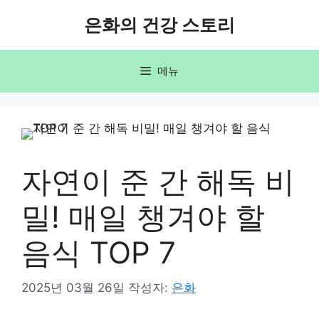
컨
은화의 건강 스토리
텐
츠
로
메뉴
건
너
뛰
기
자연이 준 간 해독 비
밀! 매일 챙겨야 할
음식 TOP 7
2025년 03월 26일
작성자:
은화