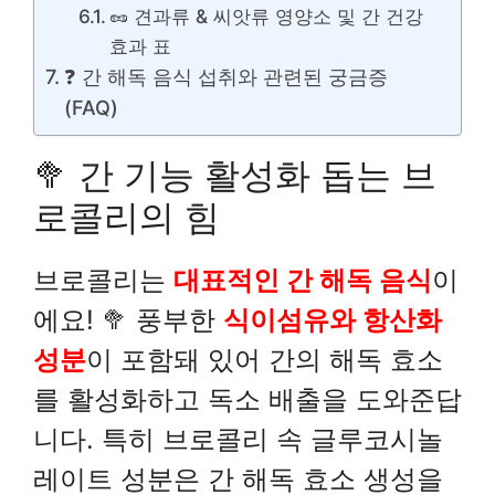
🥜 견과류 & 씨앗류 영양소 및 간 건강
효과 표
❓ 간 해독 음식 섭취와 관련된 궁금증
(FAQ)
🥦 간 기능 활성화 돕는 브
로콜리의 힘
브로콜리는
대표적인 간 해독 음식
이
에요! 🥦 풍부한
식이섬유와 항산화
성분
이 포함돼 있어 간의 해독 효소
를 활성화하고 독소 배출을 도와준답
니다. 특히 브로콜리 속 글루코시놀
레이트 성분은 간 해독 효소 생성을