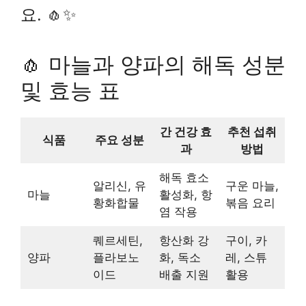
요. 🧄✨
🧄 마늘과 양파의 해독 성분
및 효능 표
간 건강 효
추천 섭취
식품
주요 성분
과
방법
해독 효소
알리신, 유
구운 마늘,
마늘
활성화, 항
황화합물
볶음 요리
염 작용
퀘르세틴,
항산화 강
구이, 카
양파
플라보노
화, 독소
레, 스튜
이드
배출 지원
활용