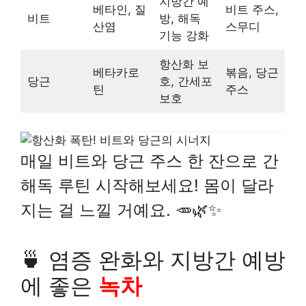
지방간 예
베타인, 질
비트 주스,
비트
방, 해독
산염
스무디
기능 강화
항산화 보
베타카로
볶음, 당근
당근
호, 간세포
틴
주스
보호
매일 비트와 당근 주스 한 잔으로 간
해독 루틴 시작해보세요! 몸이 달라
지는 걸 느낄 거예요. 🥕🌿✨
🍵 염증 완화와 지방간 예방
에 좋은
녹차