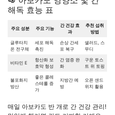
🥑 아보카도 영양소 및 간
해독 효능 표
간 건강 효
추천 섭취
주요 성분
주요 기능
과
방법
글루타치
세포 해독
손상 간세
샐러드, 스
온 전구체
촉진
포 복구
무디
항산화 보
간 염증 완
구운 토스
비타민 E
호막 형성
화
트 위 토핑
좋은 콜레
불포화지
지방간 예
오픈 샌드
스테롤 증
방산
방
위치 활용
가
매일 아보카도 반 개로 간 건강 관리!