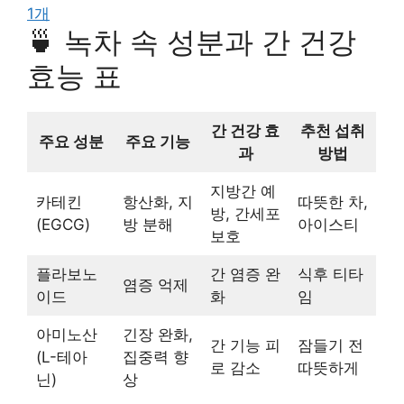
🍵 녹차 속 성분과 간 건강
효능 표
간 건강 효
추천 섭취
주요 성분
주요 기능
과
방법
지방간 예
카테킨
항산화, 지
따뜻한 차,
방, 간세포
(EGCG)
방 분해
아이스티
보호
플라보노
간 염증 완
식후 티타
염증 억제
이드
화
임
아미노산
긴장 완화,
간 기능 피
잠들기 전
(L-테아
집중력 향
로 감소
따뜻하게
닌)
상