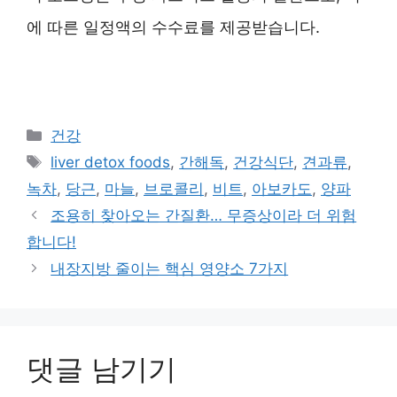
에 따른 일정액의 수수료를 제공받습니다.
카
건강
테
태
liver detox foods
,
간해독
,
건강식단
,
견과류
,
고
그
녹차
,
당근
,
마늘
,
브로콜리
,
비트
,
아보카도
,
양파
리
조용히 찾아오는 간질환… 무증상이라 더 위험
합니다!
내장지방 줄이는 핵심 영양소 7가지
댓글 남기기