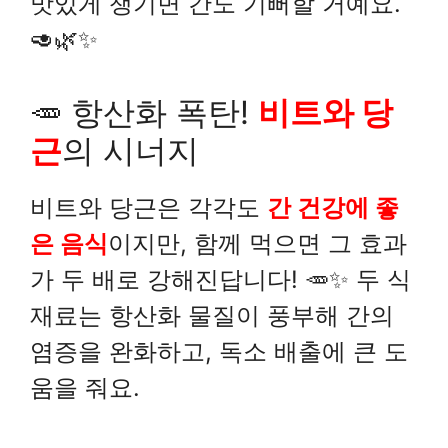
맛있게 챙기면 간도 기뻐할 거예요.
🥑🌿✨
🥕 항산화 폭탄!
비트와 당
근
의 시너지
비트와 당근은 각각도
간 건강에 좋
은 음식
이지만, 함께 먹으면 그 효과
가 두 배로 강해진답니다! 🥕✨ 두 식
재료는 항산화 물질이 풍부해 간의
염증을 완화하고, 독소 배출에 큰 도
움을 줘요.