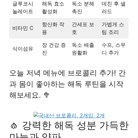
글루코시
해독 효소
독소 분해
데친 후 샐
놀레이트
활성화
촉진
러드
항산화 작
간세포 보
가볍게 스
비타민 C
용
호
팀 조리
장 건강 증
독소 배출
수프, 스무
식이섬유
진
원활화
디 추가
오늘 저녁 메뉴에 브로콜리 추가! 간
과 몸이 좋아하는 해독 루틴을 시작
해보세요. 🥦
🧄 강력한 해독 성분 가득한
마늘과 양파