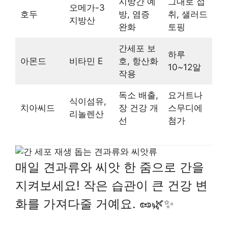
지방간 예
그대로 섭
오메가-3
호두
방, 염증
취, 샐러드
지방산
완화
토핑
간세포 보
하루
아몬드
비타민 E
호, 항산화
10~12알
작용
독소 배출,
요거트나
식이섬유,
치아씨드
장 건강 개
스무디에
리놀렌산
선
첨가
매일 견과류와 씨앗 한 줌으로 간을
지켜보세요! 작은 습관이 큰 건강 변
화를 가져다줄 거예요. 🥜🌿✨