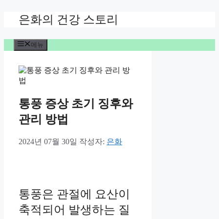
컨
은화의 건강 스토리
텐
츠
메뉴
로
건
너
뛰
기
통풍 증상 초기 징후와
관리 방법
2024년 07월 30일
작성자:
은화
통풍은 관절에 요산이
축적되어 발생하는 질