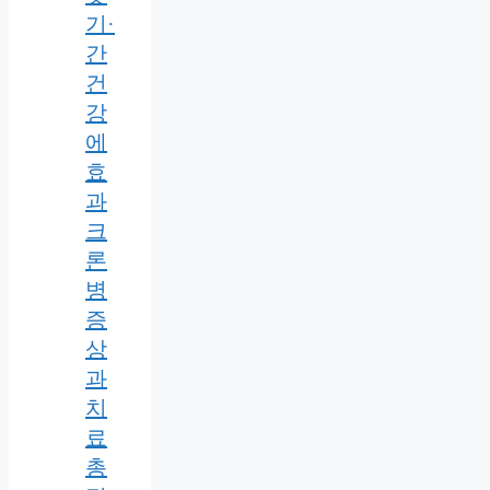
기·
간
건
강
에
효
과
크
론
병
증
상
과
치
료
총