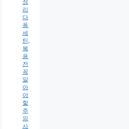
정
리
다
폭
세
틴,
복
용
전
꼭
알
아
야
할
주
의
사