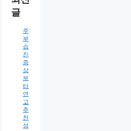
글
주
부
습
진
증
상
부
터
연
고
추
천
성