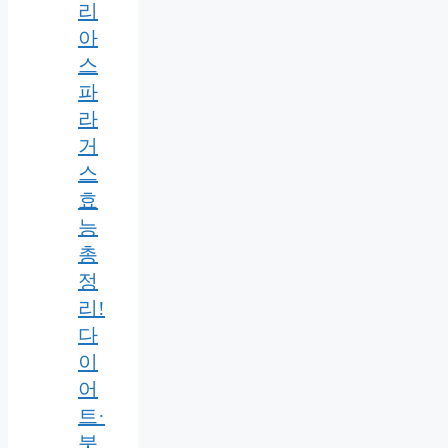
리
아
스
파
라
거
스
효
능
총
정
리!
다
이
어
트·
붓