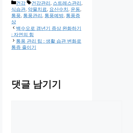
카
태
건강
건강관리
,
스트레스관리
,
테
그
식습관
,
약물치료
,
요산수치
,
운동
,
고
통풍
,
통풍관리
,
통풍예방
,
통풍증
리
상
백수오로 갱년기 증상 완화하기
: 자연의 힘
통풍 관리 팁 : 생활 습관 변화로
통증 줄이기
댓글 남기기
댓
글