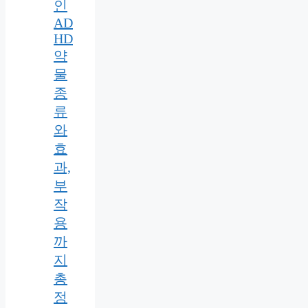
인
AD
HD
약
물
종
류
와
효
과,
부
작
용
까
지
총
정